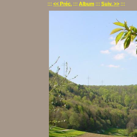
:::
<< Préc.
:::
Album
:::
Suiv. >>
:::