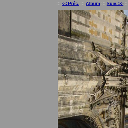
:::
<< Préc.
:::
Album
:::
Suiv. >>
::