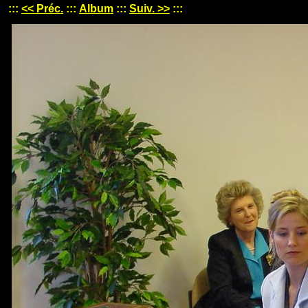
:::
<< Préc.
:::
Album
:::
Suiv. >>
:::